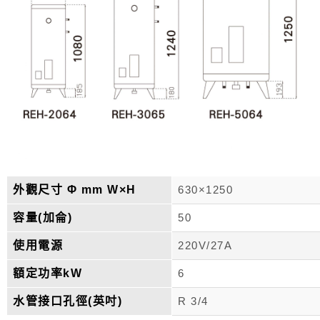
外觀尺寸 Φ mm W×H
630×1250
容量(加侖)
50
使用電源
220V/27A
額定功率kW
6
水管接口孔徑(英吋)
R 3/4