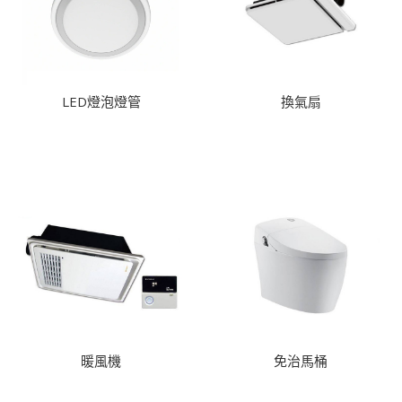
LED燈泡燈管
換氣扇
暖風機
免治馬桶