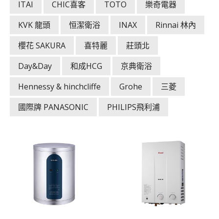
ITAI
CHIC喜客
TOTO
樂奇電器
KVK 龍頭
恒潔衛浴
INAX
Rinnai 林內
櫻花 SAKURA
喜特麗
莊頭北
Day&Day
和成HCG
京典衛浴
Hennessy & hinchcliffe
Grohe
三菱
國際牌 PANASONIC
PHILIPS飛利浦