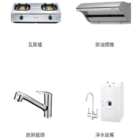
瓦斯爐
排油煙機
廚房龍頭
淨水設備