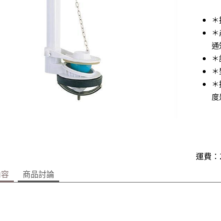
＊
＊
通
＊
＊
＊
度
運費：2
內容
商品討論