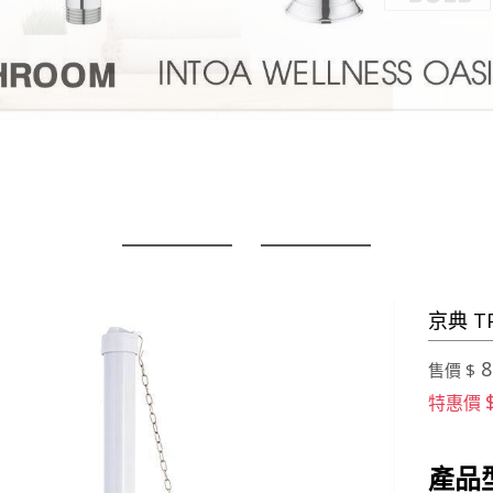
京典 T
8
售價 $
特惠價
產品