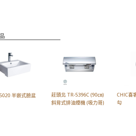
品
莊頭北 TR-5396C (90㎝)
CHIC喜客
5020 半嵌式臉盆
斜背式排油煙機 (吸力哥)
勾