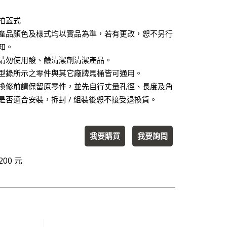
拍蓋式
產品顏色及樣式均以實品為準，若有更改，恕不另行
知。
請勿使用酸、鹼清潔劑清潔產品。
型錄所示之零件與其它廠牌馬桶皆可通用。
換修前請保留原零件，並先自行丈量孔徑、長度及角
是否適合安裝，拆封 / 組裝後恕不接受退換貨。
我要購買
我要詢問
00 元