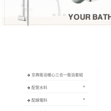
京典衛浴暖心三合一衛浴套組
配管水料
配線電料